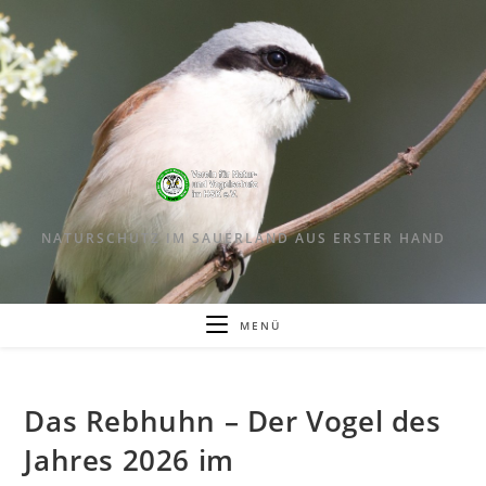
Zum
Inhalt
springen
NATURSCHUTZ IM SAUERLAND AUS ERSTER HAND
MENÜ
Das Rebhuhn – Der Vogel des
Jahres 2026 im