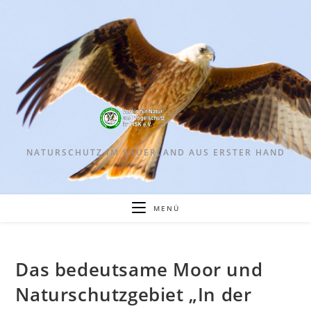
Zum
Inhalt
springen
NATURSCHUTZ IM SAUERLAND AUS ERSTER HAND
MENÜ
Das bedeutsame Moor und
Naturschutzgebiet „In der